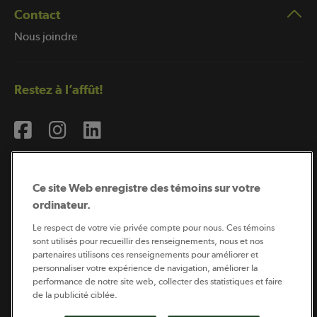
Contact
Nous joindre
Restez à l’affût!
Ce site Web enregistre des témoins sur votre
ordinateur.
Abonnement à l’infolettre
Le respect de votre vie privée compte pour nous. Ces témoins
sont utilisés pour recueillir des renseignements, nous et nos
partenaires utilisons ces renseignements pour améliorer et
personnaliser votre expérience de navigation, améliorer la
Coopérateur est publié par Sollio Groupe Coopératif.
performance de notre site web, collecter des statistiques et faire
Il est l’outil d’information de la coopération agricole
québécoise.
de la publicité ciblée.