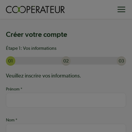
Aller
Toggle
au
contenu
principal
Créer votre compte
Étape 1:
Vos informations
01
02
03
Actuellement à l'étape 1 sur 3 : Vos informations
Aide :
Veuillez inscrire vos informations.
Prénom
Nom