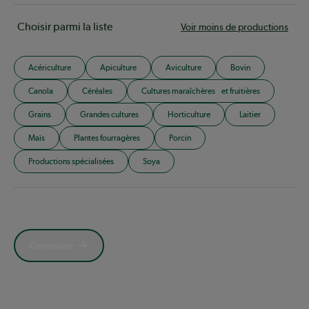
Choisir parmi la liste
Voir moins de productions
Acériculture
Apiculture
Aviculture
Bovin
Canola
Céréales
Cultures maraîchères et fruitières
Grains
Grandes cultures
Horticulture
Laitier
Maïs
Plantes fourragères
Porcin
Productions spécialisées
Soya
Continuer