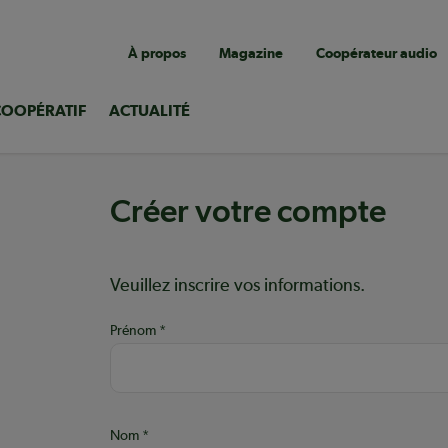
Navigation
À propos
Magazine
Coopérateur audio
utilitaire
COOPÉRATIF
ACTUALITÉ
Créer votre compte
Aide :
Veuillez inscrire vos informations.
Prénom
ons
Nom