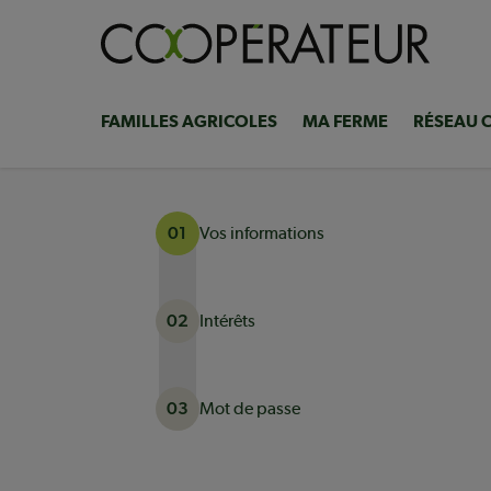
Aller
au
contenu
principal
FAMILLES AGRICOLES
MA FERME
RÉSEAU 
Navigation
principale
Vos informations
01
Intérêts
02
Mot de passe
03
Actuellement à l'étape 1 sur 3 : Vos informati