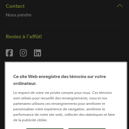
Contact
Nous joindre
Restez à l’affût!
Ce site Web enregistre des témoins sur votre
ordinateur.
Abonnement à l’infolettre
Le respect de votre vie privée compte pour nous. Ces témoins
sont utilisés pour recueillir des renseignements, nous et nos
partenaires utilisons ces renseignements pour améliorer et
personnaliser votre expérience de navigation, améliorer la
Coopérateur est publié par Sollio Groupe Coopératif.
performance de notre site web, collecter des statistiques et faire
Il est l’outil d’information de la coopération agricole
québécoise.
de la publicité ciblée.