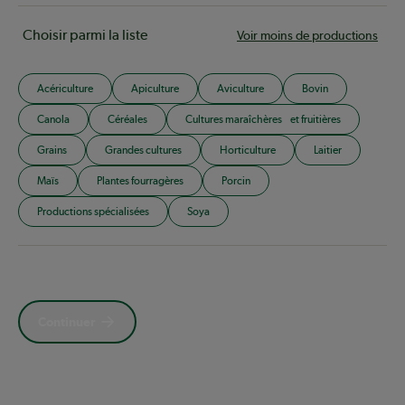
Choisir parmi la liste
Voir moins de productions
Acériculture
Apiculture
Aviculture
Bovin
Canola
Céréales
Cultures maraîchères et fruitières
Grains
Grandes cultures
Horticulture
Laitier
Maïs
Plantes fourragères
Porcin
Productions spécialisées
Soya
Continuer