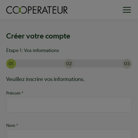
Aller
Toggle
au
contenu
principal
Créer votre compte
Étape 1:
Vos informations
01
02
03
Actuellement à l'étape 1 sur 3 : Vos informations
Aide :
Veuillez inscrire vos informations.
Prénom
Nom