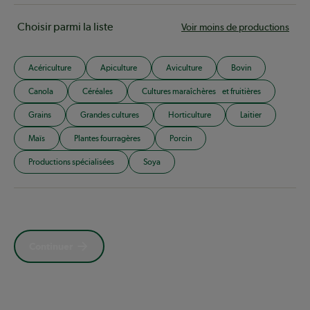
Choisir parmi la liste
Voir moins de productions
Acériculture
Apiculture
Aviculture
Bovin
Canola
Céréales
Cultures maraîchères et fruitières
Grains
Grandes cultures
Horticulture
Laitier
Maïs
Plantes fourragères
Porcin
Productions spécialisées
Soya
Continuer