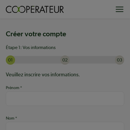
Aller
Toggle
au
contenu
principal
Créer votre compte
Étape 1:
Vos informations
01
02
03
Actuellement à l'étape 1 sur 3 : Vos informations
Aide :
Veuillez inscrire vos informations.
Prénom
Nom