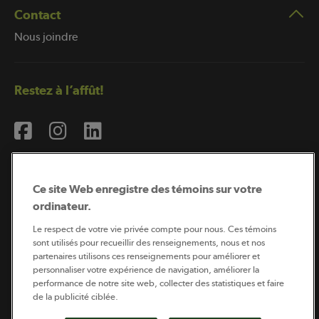
Contact
Nous joindre
Restez à l’affût!
Ce site Web enregistre des témoins sur votre
ordinateur.
Abonnement à l’infolettre
Le respect de votre vie privée compte pour nous. Ces témoins
sont utilisés pour recueillir des renseignements, nous et nos
partenaires utilisons ces renseignements pour améliorer et
personnaliser votre expérience de navigation, améliorer la
Coopérateur est publié par Sollio Groupe Coopératif.
performance de notre site web, collecter des statistiques et faire
Il est l’outil d’information de la coopération agricole
québécoise.
de la publicité ciblée.