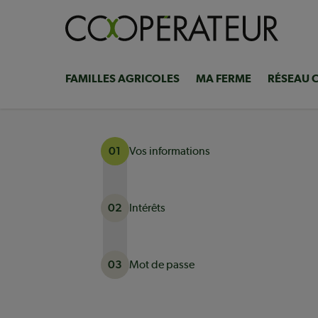
Aller
au
contenu
principal
FAMILLES AGRICOLES
MA FERME
RÉSEAU 
Navigation
principale
Vos informations
01
Intérêts
02
Mot de passe
03
Actuellement à l'étape 1 sur 3 : Vos informati