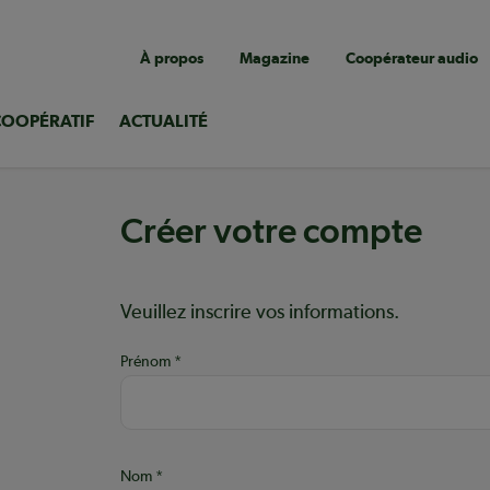
Navigation
À propos
Magazine
Coopérateur audio
utilitaire
COOPÉRATIF
ACTUALITÉ
Créer votre compte
Aide :
Veuillez inscrire vos informations.
Prénom
ons
Nom