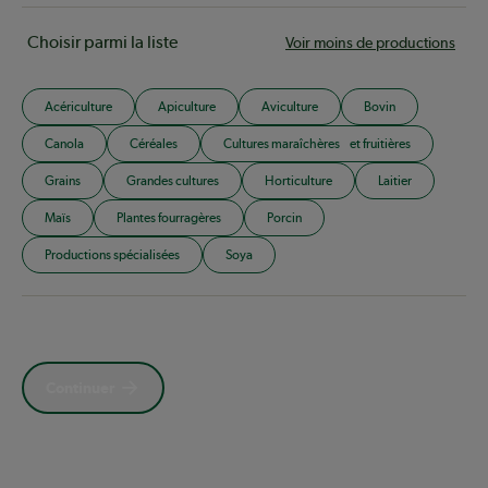
Choisir parmi la liste
Voir moins de productions
Acériculture
Apiculture
Aviculture
Bovin
Canola
Céréales
Cultures maraîchères et fruitières
Grains
Grandes cultures
Horticulture
Laitier
Maïs
Plantes fourragères
Porcin
Productions spécialisées
Soya
Continuer