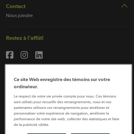
Contact
Nous joindre
Restez à l’affût!
Ce site Web enregistre des témoins sur votre
ordinateur.
Abonnement à l’infolettre
Le respect de votre vie privée compte pour nous. Ces témoins
sont utilisés pour recueillir des renseignements, nous et nos
partenaires utilisons ces renseignements pour améliorer et
personnaliser votre expérience de navigation, améliorer la
Coopérateur est publié par Sollio Groupe Coopératif.
performance de notre site web, collecter des statistiques et faire
Il est l’outil d’information de la coopération agricole
québécoise.
de la publicité ciblée.