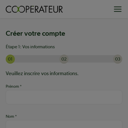
Aller
Toggle
au
contenu
principal
Créer votre compte
Étape 1:
Vos informations
01
02
03
Actuellement à l'étape 1 sur 3 : Vos informations
Aide :
Veuillez inscrire vos informations.
Prénom
Nom