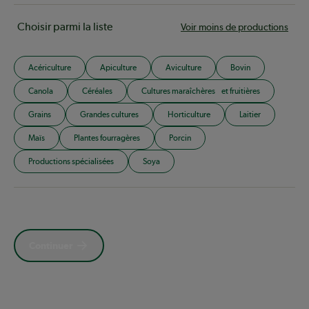
Choisir parmi la liste
Voir moins de productions
Acériculture
Apiculture
Aviculture
Bovin
Canola
Céréales
Cultures maraîchères et fruitières
Grains
Grandes cultures
Horticulture
Laitier
Maïs
Plantes fourragères
Porcin
Productions spécialisées
Soya
Continuer