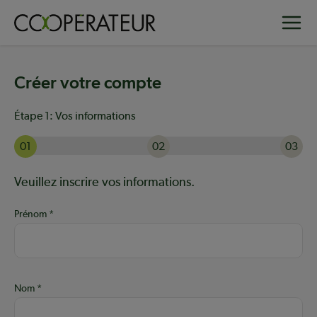
Aller
Toggle
au
contenu
principal
Créer votre compte
Étape 1:
Vos informations
01
02
03
Actuellement à l'étape 1 sur 3 : Vos informations
Aide :
Veuillez inscrire vos informations.
Prénom
Nom