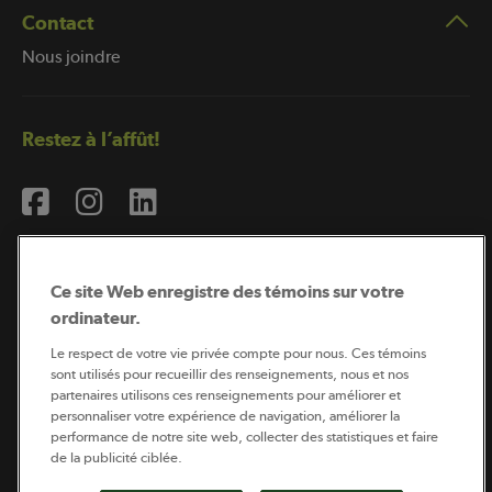
Contact
Nous joindre
Restez à l’affût!
Ce site Web enregistre des témoins sur votre
ordinateur.
Abonnement à l’infolettre
Le respect de votre vie privée compte pour nous. Ces témoins
sont utilisés pour recueillir des renseignements, nous et nos
partenaires utilisons ces renseignements pour améliorer et
personnaliser votre expérience de navigation, améliorer la
Coopérateur est publié par Sollio Groupe Coopératif.
performance de notre site web, collecter des statistiques et faire
Il est l’outil d’information de la coopération agricole
québécoise.
de la publicité ciblée.