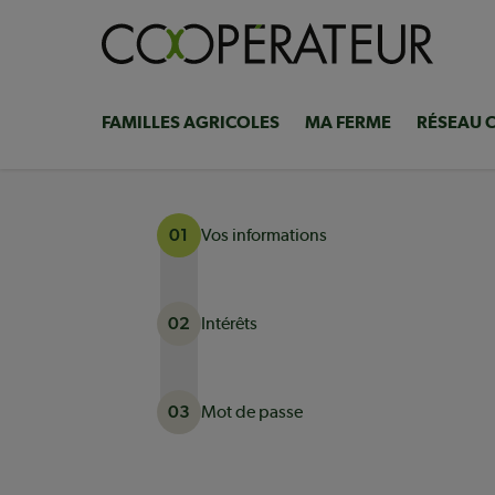
Aller
au
contenu
principal
FAMILLES AGRICOLES
MA FERME
RÉSEAU 
Navigation
principale
Vos informations
01
Intérêts
02
Mot de passe
03
Actuellement à l'étape 1 sur 3 : Vos informati