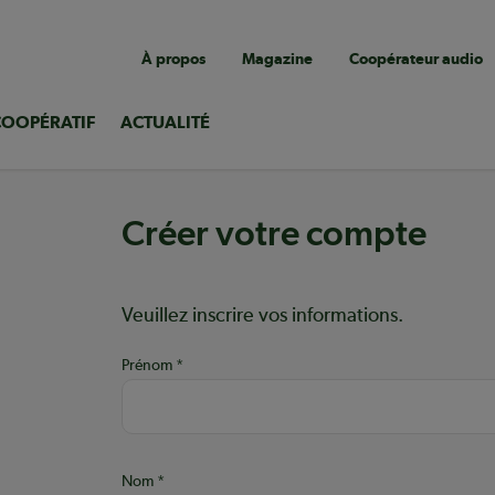
Navigation
À propos
Magazine
Coopérateur audio
utilitaire
COOPÉRATIF
ACTUALITÉ
Créer votre compte
Aide :
Veuillez inscrire vos informations.
Prénom
ons
Nom