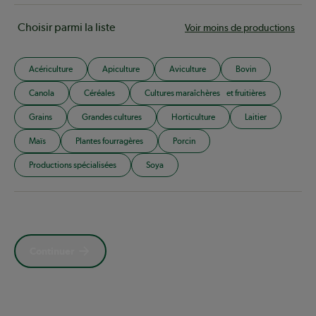
Choisir parmi la liste
Voir moins de productions
Acériculture
Apiculture
Aviculture
Bovin
Canola
Céréales
Cultures maraîchères et fruitières
Grains
Grandes cultures
Horticulture
Laitier
Maïs
Plantes fourragères
Porcin
Productions spécialisées
Soya
Continuer