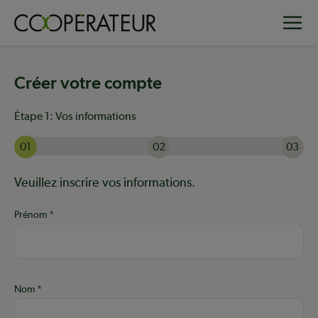
Aller
Toggle
au
contenu
principal
Créer votre compte
Étape 1:
Vos informations
01
02
03
Actuellement à l'étape 1 sur 3 : Vos informations
Aide :
Veuillez inscrire vos informations.
Prénom
Nom