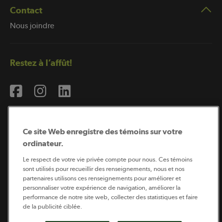
Contact
Nous joindre
Restez à l’affût!
Ce site Web enregistre des témoins sur votre
ordinateur.
Abonnement à l’infolettre
Le respect de votre vie privée compte pour nous. Ces témoins
sont utilisés pour recueillir des renseignements, nous et nos
partenaires utilisons ces renseignements pour améliorer et
personnaliser votre expérience de navigation, améliorer la
Coopérateur est publié par Sollio Groupe Coopératif.
performance de notre site web, collecter des statistiques et faire
Il est l’outil d’information de la coopération agricole
québécoise.
de la publicité ciblée.