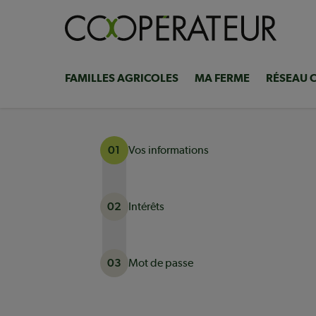
Aller
au
contenu
principal
FAMILLES AGRICOLES
MA FERME
RÉSEAU 
Navigation
principale
Vos informations
01
Intérêts
02
Mot de passe
03
Actuellement à l'étape 1 sur 3 : Vos informati