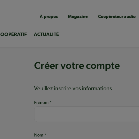
Navigation
À propos
Magazine
Coopérateur audio
utilitaire
COOPÉRATIF
ACTUALITÉ
Créer votre compte
Aide :
Veuillez inscrire vos informations.
Prénom
ons
Nom