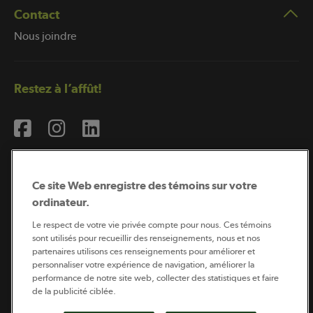
Contact
Nous joindre
Restez à l’affût!
Ce site Web enregistre des témoins sur votre
ordinateur.
Abonnement à l’infolettre
Le respect de votre vie privée compte pour nous. Ces témoins
sont utilisés pour recueillir des renseignements, nous et nos
partenaires utilisons ces renseignements pour améliorer et
personnaliser votre expérience de navigation, améliorer la
Coopérateur est publié par Sollio Groupe Coopératif.
performance de notre site web, collecter des statistiques et faire
Il est l’outil d’information de la coopération agricole
québécoise.
de la publicité ciblée.