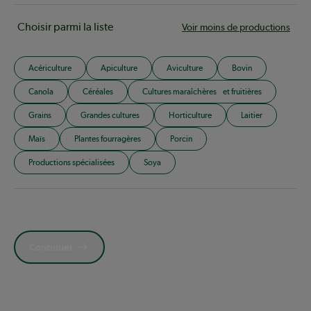
Choisir parmi la liste
Voir moins de productions
Acériculture
Apiculture
Aviculture
Bovin
Canola
Céréales
Cultures maraîchères et fruitières
Grains
Grandes cultures
Horticulture
Laitier
Maïs
Plantes fourragères
Porcin
Productions spécialisées
Soya
Continuer