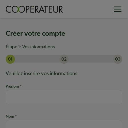
Aller
Toggle
au
contenu
principal
Créer votre compte
Étape 1:
Vos informations
01
02
03
Actuellement à l'étape 1 sur 3 : Vos informations
Aide :
Veuillez inscrire vos informations.
Prénom
Nom