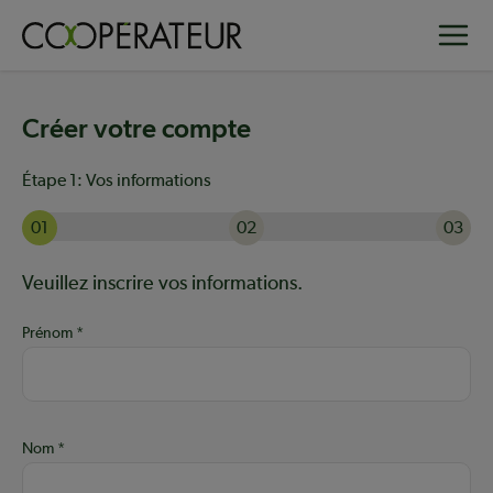
Aller
Toggle
au
contenu
principal
Créer votre compte
Étape 1:
Vos informations
01
02
03
Actuellement à l'étape 1 sur 3 : Vos informations
Aide :
Veuillez inscrire vos informations.
Prénom
Nom