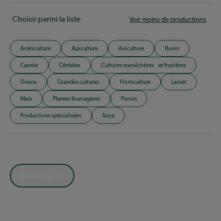
Choisir parmi la liste
Voir moins de productions
Acériculture
Apiculture
Aviculture
Bovin
Canola
Céréales
Cultures maraîchères et fruitières
Grains
Grandes cultures
Horticulture
Laitier
Maïs
Plantes fourragères
Porcin
Productions spécialisées
Soya
Continuer