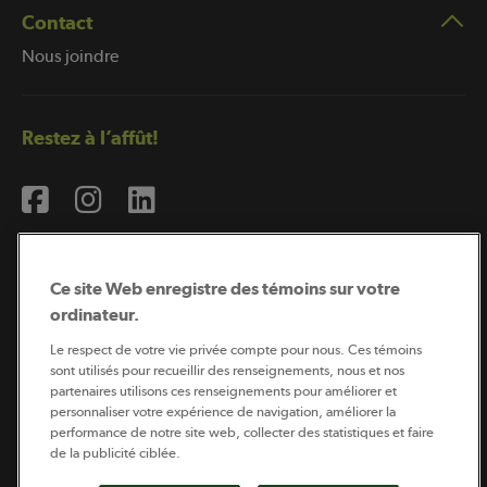
Contact
Nous joindre
Restez à l’affût!
Ce site Web enregistre des témoins sur votre
ordinateur.
Abonnement à l’infolettre
Le respect de votre vie privée compte pour nous. Ces témoins
sont utilisés pour recueillir des renseignements, nous et nos
partenaires utilisons ces renseignements pour améliorer et
personnaliser votre expérience de navigation, améliorer la
Coopérateur est publié par Sollio Groupe Coopératif.
performance de notre site web, collecter des statistiques et faire
Il est l’outil d’information de la coopération agricole
québécoise.
de la publicité ciblée.