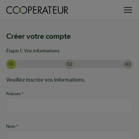
Aller
Toggle
au
contenu
principal
Créer votre compte
Étape 1:
Vos informations
01
02
03
Actuellement à l'étape 1 sur 3 : Vos informations
Aide :
Veuillez inscrire vos informations.
Prénom
Nom