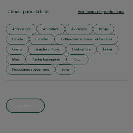
Choisir parmi la liste
Voir moins de productions
Acériculture
Apiculture
Aviculture
Bovin
Canola
Céréales
Cultures maraîchères et fruitières
Grains
Grandes cultures
Horticulture
Laitier
Maïs
Plantes fourragères
Porcin
Productions spécialisées
Soya
Continuer