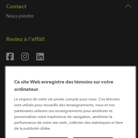
Contact
Nous joindre
Restez à l’affût!
Ce site Web enregistre des témoins sur votre
ordinateur.
Abonnement à l’infolettre
Le respect de votre vie privée compte pour nous. Ces témoins
sont utilisés pour recueillir des renseignements, nous et nos
partenaires utilisons ces renseignements pour améliorer et
personnaliser votre expérience de navigation, améliorer la
Coopérateur est publié par Sollio Groupe Coopératif.
performance de notre site web, collecter des statistiques et faire
Il est l’outil d’information de la coopération agricole
québécoise.
de la publicité ciblée.