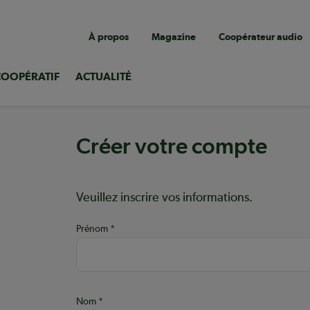
Navigation
À propos
Magazine
Coopérateur audio
utilitaire
COOPÉRATIF
ACTUALITÉ
Créer votre compte
Aide :
Veuillez inscrire vos informations.
Prénom
ons
Nom