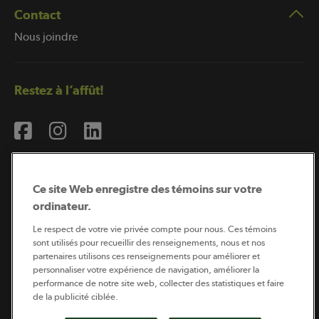
Contact
Nous joindre
Restez à l’affût!
Ce site Web enregistre des témoins sur votre
ordinateur.
Abonnement à l’infolettre
Le respect de votre vie privée compte pour nous. Ces témoins
sont utilisés pour recueillir des renseignements, nous et nos
partenaires utilisons ces renseignements pour améliorer et
personnaliser votre expérience de navigation, améliorer la
Coopérateur est publié par Sollio Groupe Coopératif.
performance de notre site web, collecter des statistiques et faire
Il est l’outil d’information de la coopération agricole
québécoise.
de la publicité ciblée.