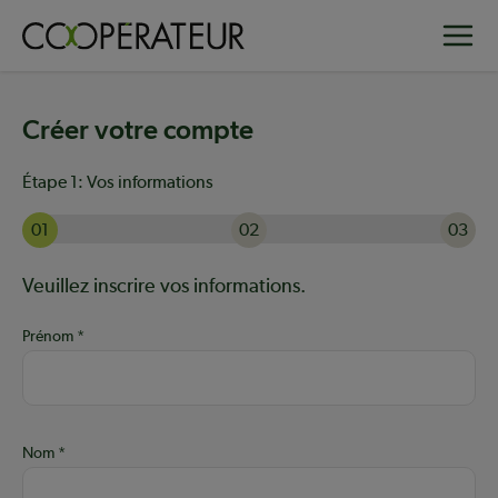
Aller
Toggle
au
contenu
principal
Créer votre compte
Étape 1:
Vos informations
01
02
03
Actuellement à l'étape 1 sur 3 : Vos informations
Aide :
Veuillez inscrire vos informations.
Prénom
Nom