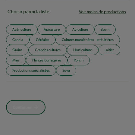
Choisir parmi la liste
Voir moins de productions
Acériculture
Apiculture
Aviculture
Bovin
Canola
Céréales
Cultures maraîchères et fruitières
Grains
Grandes cultures
Horticulture
Laitier
Maïs
Plantes fourragères
Porcin
Productions spécialisées
Soya
Continuer