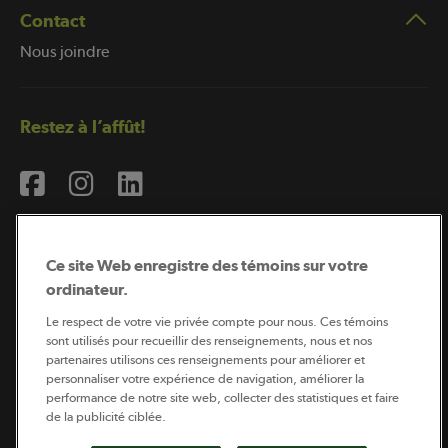
Contact
Nous joindre
Restez à l’affût!
Ce site Web enregistre des témoins sur votre
ordinateur.
Abonnement à l’infolettre
Le respect de votre vie privée compte pour nous. Ces témoins
sont utilisés pour recueillir des renseignements, nous et nos
partenaires utilisons ces renseignements pour améliorer et
personnaliser votre expérience de navigation, améliorer la
Coopérateur est publié par Sollio Groupe Coopératif.
performance de notre site web, collecter des statistiques et faire
Il est l’outil d’information de la coopération agricole
québécoise.
de la publicité ciblée.