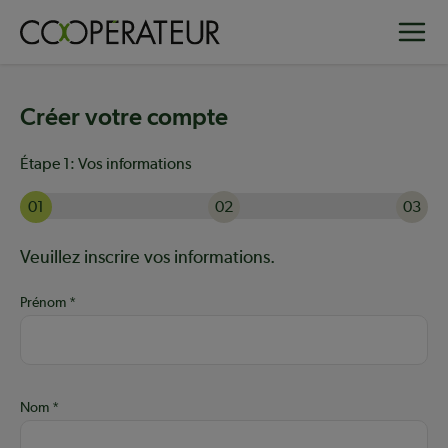
Aller
Toggle
au
contenu
principal
Créer votre compte
Étape 1:
Vos informations
01
02
03
Actuellement à l'étape 1 sur 3 : Vos informations
Aide :
Veuillez inscrire vos informations.
Prénom
Nom