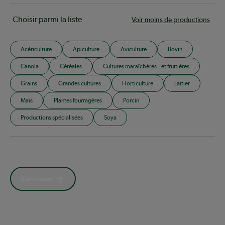
Choisir parmi la liste
Voir moins de productions
Acériculture
Apiculture
Aviculture
Bovin
Canola
Céréales
Cultures maraîchères et fruitières
Grains
Grandes cultures
Horticulture
Laitier
Maïs
Plantes fourragères
Porcin
Productions spécialisées
Soya
Continuer