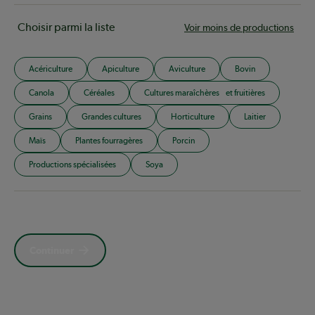
Choisir parmi la liste
Voir moins de productions
Acériculture
Apiculture
Aviculture
Bovin
Canola
Céréales
Cultures maraîchères et fruitières
Grains
Grandes cultures
Horticulture
Laitier
Maïs
Plantes fourragères
Porcin
Productions spécialisées
Soya
Continuer