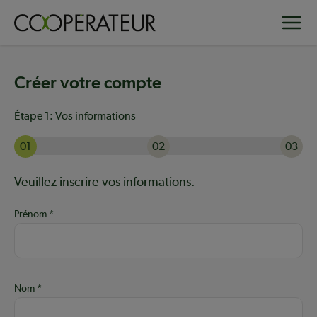
Aller
Toggle
au
contenu
principal
Créer votre compte
Étape 1:
Vos informations
01
02
03
Actuellement à l'étape 1 sur 3 : Vos informations
Aide :
Veuillez inscrire vos informations.
Prénom
Nom