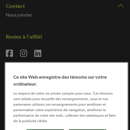
Contact
Nous joindre
Restez à l’affût!
Ce site Web enregistre des témoins sur votre
ordinateur.
Abonnement à l’infolettre
Le respect de votre vie privée compte pour nous. Ces témoins
sont utilisés pour recueillir des renseignements, nous et nos
partenaires utilisons ces renseignements pour améliorer et
personnaliser votre expérience de navigation, améliorer la
Coopérateur est publié par Sollio Groupe Coopératif.
performance de notre site web, collecter des statistiques et faire
Il est l’outil d’information de la coopération agricole
québécoise.
de la publicité ciblée.