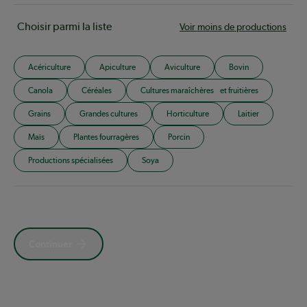
Choisir parmi la liste
Voir moins de productions
Acériculture
Apiculture
Aviculture
Bovin
Canola
Céréales
Cultures maraîchères et fruitières
Grains
Grandes cultures
Horticulture
Laitier
Maïs
Plantes fourragères
Porcin
Productions spécialisées
Soya
Continuer