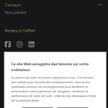
Contact
Nous joindre
Restez à l’affût!
Ce site Web enregistre des témoins sur votre
ordinateur.
Abonnement à l’infolettre
Le respect de votre vie privée compte pour nous. Ces témoins
sont utilisés pour recueillir des renseignements, nous et nos
partenaires utilisons ces renseignements pour améliorer et
personnaliser votre expérience de navigation, améliorer la
Coopérateur est publié par Sollio Groupe Coopératif.
performance de notre site web, collecter des statistiques et faire
Il est l’outil d’information de la coopération agricole
québécoise.
de la publicité ciblée.