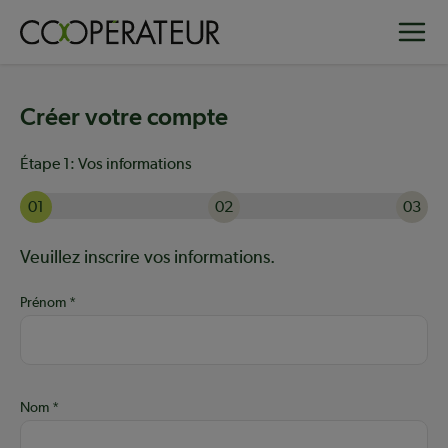
Aller
Toggle
au
contenu
principal
Créer votre compte
Étape 1:
Vos informations
01
02
03
Actuellement à l'étape 1 sur 3 : Vos informations
Aide :
Veuillez inscrire vos informations.
Prénom
Nom