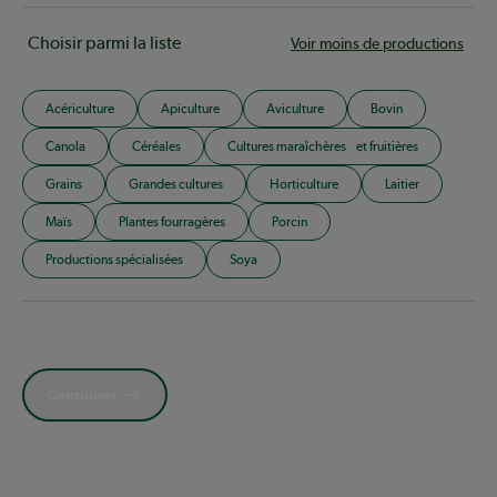
Choisir parmi la liste
Voir moins de productions
Acériculture
Apiculture
Aviculture
Bovin
Canola
Céréales
Cultures maraîchères et fruitières
Grains
Grandes cultures
Horticulture
Laitier
Maïs
Plantes fourragères
Porcin
Productions spécialisées
Soya
Continuer