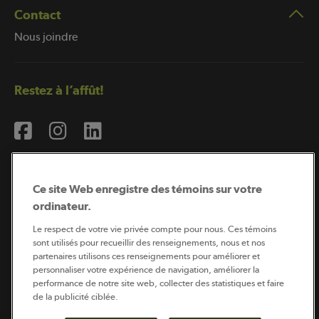
Contact
Nous joindre
Restez à l’affût!
Ce site Web enregistre des témoins sur votre
ordinateur.
Abonnement à l’infolettre
Le respect de votre vie privée compte pour nous. Ces témoins
sont utilisés pour recueillir des renseignements, nous et nos
partenaires utilisons ces renseignements pour améliorer et
personnaliser votre expérience de navigation, améliorer la
Coopérateur est publié par Sollio Groupe Coopératif.
performance de notre site web, collecter des statistiques et faire
Il est l’outil d’information de la coopération agricole
québécoise.
de la publicité ciblée.