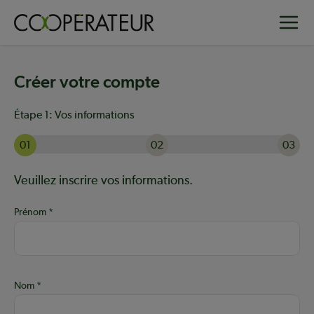
Aller
Toggle
au
contenu
principal
Créer votre compte
Étape 1:
Vos informations
01
02
03
Actuellement à l'étape 1 sur 3 : Vos informations
Aide :
Veuillez inscrire vos informations.
Prénom
Nom