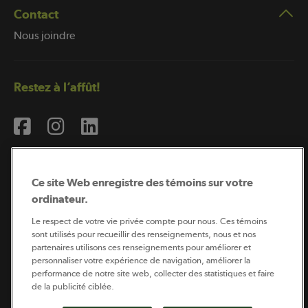
Contact
Nous joindre
Restez à l’affût!
Ce site Web enregistre des témoins sur votre
ordinateur.
Abonnement à l’infolettre
Le respect de votre vie privée compte pour nous. Ces témoins
sont utilisés pour recueillir des renseignements, nous et nos
partenaires utilisons ces renseignements pour améliorer et
personnaliser votre expérience de navigation, améliorer la
Coopérateur est publié par Sollio Groupe Coopératif.
performance de notre site web, collecter des statistiques et faire
Il est l’outil d’information de la coopération agricole
québécoise.
de la publicité ciblée.