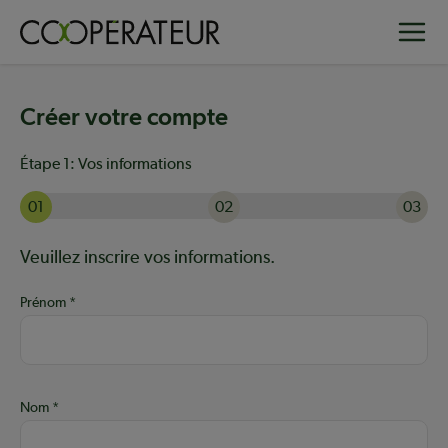
Aller
Toggle
au
contenu
principal
Créer votre compte
Étape 1:
Vos informations
01
02
03
Actuellement à l'étape 1 sur 3 : Vos informations
Aide :
Veuillez inscrire vos informations.
Prénom
Nom