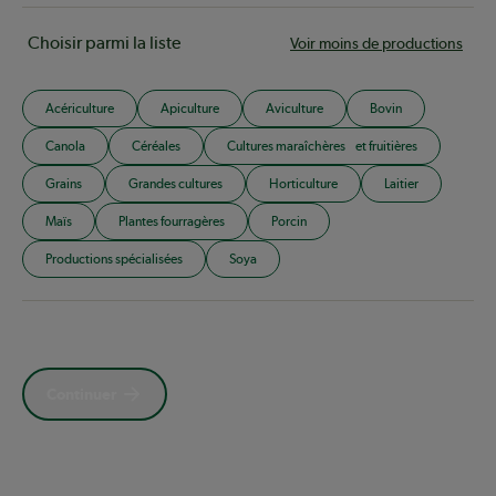
Choisir parmi la liste
Voir moins de productions
Acériculture
Apiculture
Aviculture
Bovin
Canola
Céréales
Cultures maraîchères et fruitières
Grains
Grandes cultures
Horticulture
Laitier
Maïs
Plantes fourragères
Porcin
Productions spécialisées
Soya
Continuer