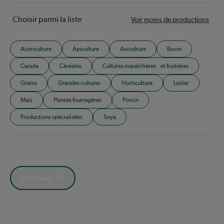
Choisir parmi la liste
Voir moins de productions
Acériculture
Apiculture
Aviculture
Bovin
Canola
Céréales
Cultures maraîchères et fruitières
Grains
Grandes cultures
Horticulture
Laitier
Maïs
Plantes fourragères
Porcin
Productions spécialisées
Soya
Continuer