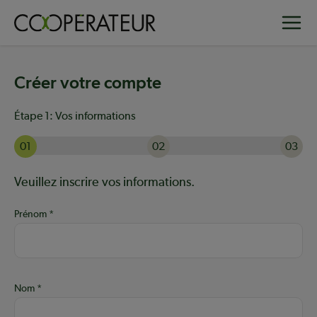
Aller
Toggle
au
contenu
principal
Créer votre compte
Étape 1:
Vos informations
01
02
03
Actuellement à l'étape 1 sur 3 : Vos informations
Aide :
Veuillez inscrire vos informations.
Prénom
Nom