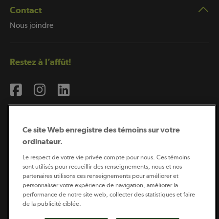
Contact
Nous joindre
Restez à l’affût!
Ce site Web enregistre des témoins sur votre
ordinateur.
Abonnement à l’infolettre
Le respect de votre vie privée compte pour nous. Ces témoins
sont utilisés pour recueillir des renseignements, nous et nos
partenaires utilisons ces renseignements pour améliorer et
personnaliser votre expérience de navigation, améliorer la
Coopérateur est publié par Sollio Groupe Coopératif.
performance de notre site web, collecter des statistiques et faire
Il est l’outil d’information de la coopération agricole
québécoise.
de la publicité ciblée.