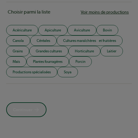
Choisir parmi la liste
Voir moins de productions
Acériculture
Apiculture
Aviculture
Bovin
Canola
Céréales
Cultures maraîchères et fruitières
Grains
Grandes cultures
Horticulture
Laitier
Maïs
Plantes fourragères
Porcin
Productions spécialisées
Soya
Continuer