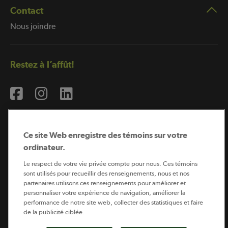
Contact
Nous joindre
Restez à l’affût!
Ce site Web enregistre des témoins sur votre
ordinateur.
Abonnement à l’infolettre
Le respect de votre vie privée compte pour nous. Ces témoins
sont utilisés pour recueillir des renseignements, nous et nos
partenaires utilisons ces renseignements pour améliorer et
personnaliser votre expérience de navigation, améliorer la
Coopérateur est publié par Sollio Groupe Coopératif.
performance de notre site web, collecter des statistiques et faire
Il est l’outil d’information de la coopération agricole
québécoise.
de la publicité ciblée.