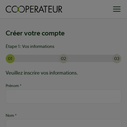
Aller
Toggle
au
contenu
principal
Créer votre compte
Étape 1:
Vos informations
01
02
03
Actuellement à l'étape 1 sur 3 : Vos informations
Aide :
Veuillez inscrire vos informations.
Prénom
Nom