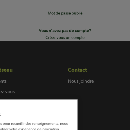
Mot de passe oublié
Vous n’avez pas de compte?
Créez-vous un compte
éseau
Contact
nts
Nous joindre
ez-vous
.
és pour recueillir des renseignements, nous
aliser votre expérience de navigation,