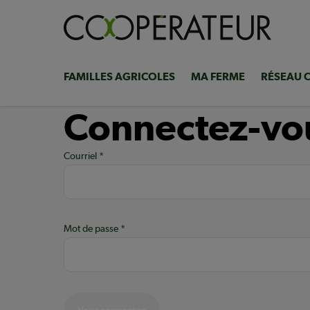
Aller
au
contenu
principal
FAMILLES AGRICOLES
MA FERME
RÉSEAU 
Navigation
principale
Connectez-vo
Courriel
Mot de passe
Vous connectez