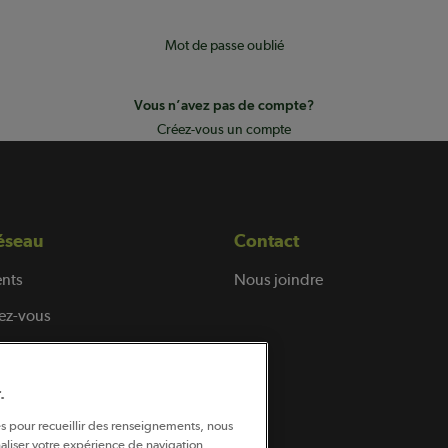
Mot de passe oublié
Vous n’avez pas de compte?
Créez-vous un compte
éseau
Contact
nts
Nous joindre
ez-vous
.
és pour recueillir des renseignements, nous
aliser votre expérience de navigation,