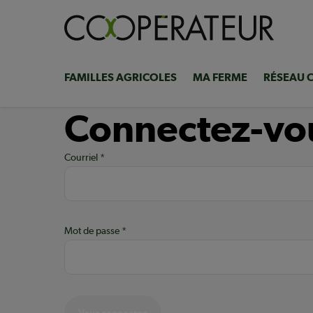
Aller
au
contenu
principal
FAMILLES AGRICOLES
MA FERME
RÉSEAU 
Navigation
principale
Connectez-vo
Courriel
Mot de passe
Vous connectez