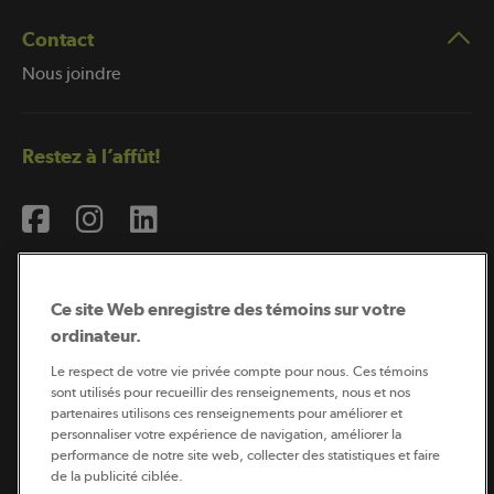
Contact
Nous joindre
Restez à l’affût!
Ce site Web enregistre des témoins sur votre
ordinateur.
Abonnement à l’infolettre
Le respect de votre vie privée compte pour nous. Ces témoins
sont utilisés pour recueillir des renseignements, nous et nos
partenaires utilisons ces renseignements pour améliorer et
personnaliser votre expérience de navigation, améliorer la
Coopérateur est publié par Sollio Groupe Coopératif.
performance de notre site web, collecter des statistiques et faire
Il est l’outil d’information de la coopération agricole
québécoise.
de la publicité ciblée.