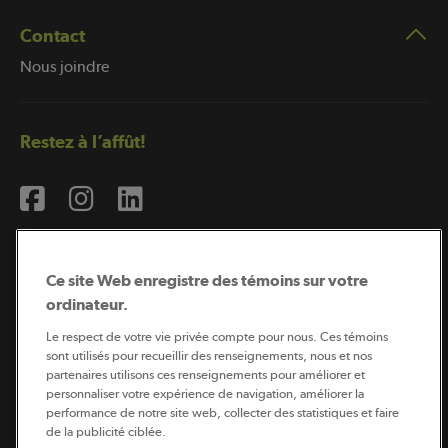
Contact
Nous joindre
Restez à l’affût!
Ce site Web enregistre des témoins sur votre
ordinateur.
Abonnement à l’infolettre
Le respect de votre vie privée compte pour nous. Ces témoins
sont utilisés pour recueillir des renseignements, nous et nos
partenaires utilisons ces renseignements pour améliorer et
personnaliser votre expérience de navigation, améliorer la
Coopérateur est publié par Sollio Groupe Coopératif.
performance de notre site web, collecter des statistiques et faire
Il est l’outil d’information de la coopération agricole
québécoise.
de la publicité ciblée.