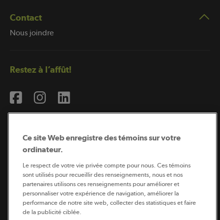
Contact
Nous joindre
Restez à l’affût!
Ce site Web enregistre des témoins sur votre
ordinateur.
Abonnement à l’infolettre
Le respect de votre vie privée compte pour nous. Ces témoins
sont utilisés pour recueillir des renseignements, nous et nos
partenaires utilisons ces renseignements pour améliorer et
personnaliser votre expérience de navigation, améliorer la
Coopérateur est publié par Sollio Groupe Coopératif.
performance de notre site web, collecter des statistiques et faire
Il est l’outil d’information de la coopération agricole
québécoise.
de la publicité ciblée.