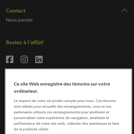
Contact
Nous joindre
Restez à l’affût!
Ce site Web enregistre des témoins sur votre
ordinateur.
Abonnement à l’infolettre
Le respect de votre vie privée compte pour nous. Ces témoins
sont utilisés pour recueillir des renseignements, nous et nos
partenaires utilisons ces renseignements pour améliorer et
personnaliser votre expérience de navigation, améliorer la
Coopérateur est publié par Sollio Groupe Coopératif.
performance de notre site web, collecter des statistiques et faire
Il est l’outil d’information de la coopération agricole
québécoise.
de la publicité ciblée.