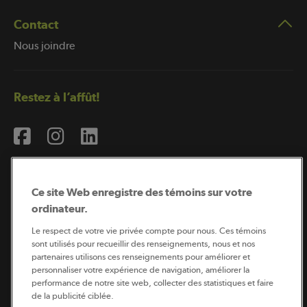
Contact
Nous joindre
Restez à l’affût!
Ce site Web enregistre des témoins sur votre
ordinateur.
Abonnement à l’infolettre
Le respect de votre vie privée compte pour nous. Ces témoins
sont utilisés pour recueillir des renseignements, nous et nos
partenaires utilisons ces renseignements pour améliorer et
personnaliser votre expérience de navigation, améliorer la
Coopérateur est publié par Sollio Groupe Coopératif.
performance de notre site web, collecter des statistiques et faire
Il est l’outil d’information de la coopération agricole
québécoise.
de la publicité ciblée.