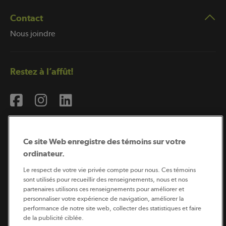
Contact
Nous joindre
Restez à l’affût!
Ce site Web enregistre des témoins sur votre
ordinateur.
Abonnement à l’infolettre
Le respect de votre vie privée compte pour nous. Ces témoins
sont utilisés pour recueillir des renseignements, nous et nos
partenaires utilisons ces renseignements pour améliorer et
personnaliser votre expérience de navigation, améliorer la
Coopérateur est publié par Sollio Groupe Coopératif.
performance de notre site web, collecter des statistiques et faire
Il est l’outil d’information de la coopération agricole
québécoise.
de la publicité ciblée.