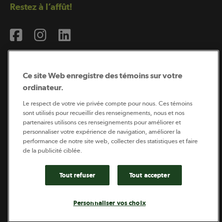
Restez à l’affût!
Ce site Web enregistre des témoins sur votre
ordinateur.
Abonnement à l’infolettre
Le respect de votre vie privée compte pour nous. Ces témoins
sont utilisés pour recueillir des renseignements, nous et nos
partenaires utilisons ces renseignements pour améliorer et
personnaliser votre expérience de navigation, améliorer la
Coopérateur est publié par Sollio Groupe Coopératif.
performance de notre site web, collecter des statistiques et faire
Il est l’outil d’information de la coopération agricole
québécoise.
de la publicité ciblée.
Tout refuser
Tout accepter
Footer
Politique de vie privée
Personnaliser vos choix
legal
© 2026 - Coopérateur - Tous droits réservés