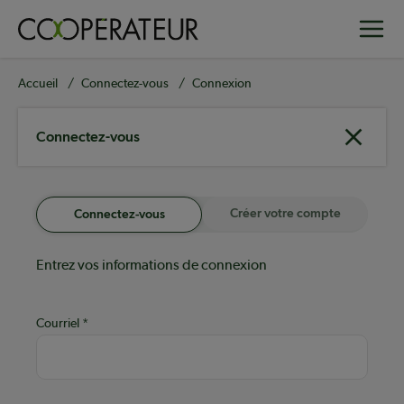
Aller
Toggle
au
contenu
principal
Fil
Accueil
Connectez-vous
Connexion
d'Ariane
Connectez-vous
Créer votre compte
Connectez-vous
Entrez vos informations de connexion
Courriel