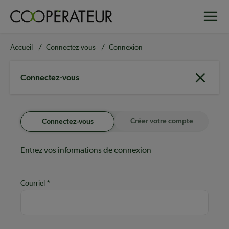
Aller
Toggle
au
contenu
principal
Fil
Accueil
Connectez-vous
Connexion
d'Ariane
Connectez-vous
Créer votre compte
Connectez-vous
Entrez vos informations de connexion
Courriel