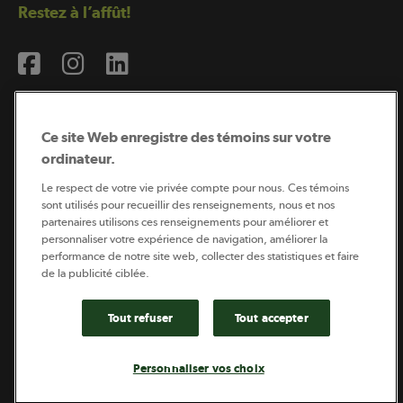
Restez à l’affût!
Ce site Web enregistre des témoins sur votre
ordinateur.
Abonnement à l’infolettre
Le respect de votre vie privée compte pour nous. Ces témoins
sont utilisés pour recueillir des renseignements, nous et nos
partenaires utilisons ces renseignements pour améliorer et
personnaliser votre expérience de navigation, améliorer la
Coopérateur est publié par Sollio Groupe Coopératif.
performance de notre site web, collecter des statistiques et faire
Il est l’outil d’information de la coopération agricole
québécoise.
de la publicité ciblée.
Tout refuser
Tout accepter
Footer
Politique de vie privée
Personnaliser vos choix
legal
© 2026 - Coopérateur - Tous droits réservés