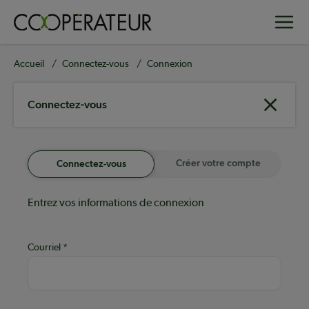
Aller
Toggle
au
contenu
principal
Fil
Accueil
Connectez-vous
Connexion
d'Ariane
Connectez-vous
Créer votre compte
Connectez-vous
Entrez vos informations de connexion
Courriel