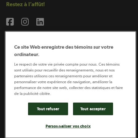
Restez à l’affût!
Ce site Web enregistre des témoins sur votre
ordinateur.
Abonnement à l’infolettre
Le respect de votre vie privée compte pour nous. Ces témoins
sont utilisés pour recueillir des renseignements, nous et nos
partenaires utilisons ces renseignements pour améliorer et
personnaliser votre expérience de navigation, améliorer la
Coopérateur est publié par Sollio Groupe Coopératif.
performance de notre site web, collecter des statistiques et faire
Il est l’outil d’information de la coopération agricole
québécoise.
de la publicité ciblée.
Tout refuser
Tout accepter
Footer
Politique de vie privée
Personnaliser vos choix
legal
© 2026 - Coopérateur - Tous droits réservés