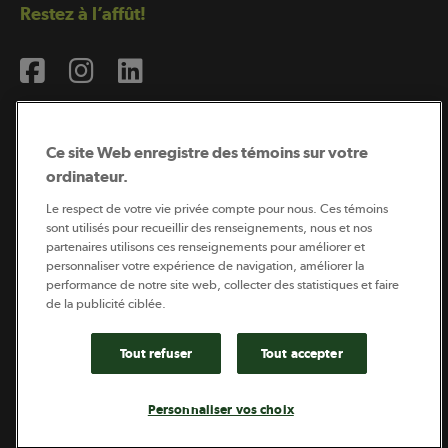
Restez à l’affût!
Ce site Web enregistre des témoins sur votre
ordinateur.
Abonnement à l’infolettre
Le respect de votre vie privée compte pour nous. Ces témoins
sont utilisés pour recueillir des renseignements, nous et nos
partenaires utilisons ces renseignements pour améliorer et
personnaliser votre expérience de navigation, améliorer la
Coopérateur est publié par Sollio Groupe Coopératif.
performance de notre site web, collecter des statistiques et faire
Il est l’outil d’information de la coopération agricole
québécoise.
de la publicité ciblée.
Tout refuser
Tout accepter
Footer
Politique de vie privée
Personnaliser vos choix
legal
© 2026 - Coopérateur - Tous droits réservés