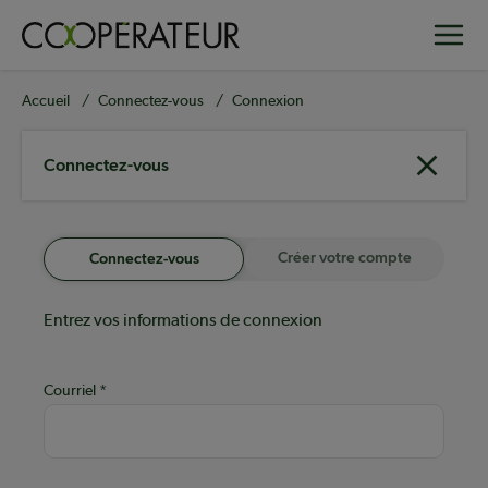
Aller
Toggle
au
contenu
principal
Fil
Accueil
Connectez-vous
Connexion
d'Ariane
Connectez-vous
Créer votre compte
Connectez-vous
Entrez vos informations de connexion
Courriel