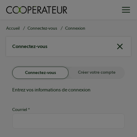
Aller
Toggle
au
contenu
principal
Fil
Accueil
Connectez-vous
Connexion
d'Ariane
Connectez-vous
Créer votre compte
Connectez-vous
Entrez vos informations de connexion
Courriel