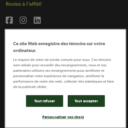
Restez à l’affût!
Ce site Web enregistre des témoins sur votre
ordinateur.
Abonnement à l’infolettre
Le respect de votre vie privée compte pour nous. Ces témoins
sont utilisés pour recueillir des renseignements, nous et nos
partenaires utilisons ces renseignements pour améliorer et
personnaliser votre expérience de navigation, améliorer la
Coopérateur est publié par Sollio Groupe Coopératif.
performance de notre site web, collecter des statistiques et faire
Il est l’outil d’information de la coopération agricole
québécoise.
de la publicité ciblée.
Tout refuser
Tout accepter
Footer
Politique de vie privée
Personnaliser vos choix
legal
© 2026 - Coopérateur - Tous droits réservés