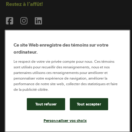
Restez à l’affût!
Ce site Web enregistre des témoins sur votre
ordinateur.
Abonnement à l’infolettre
Le respect de votre vie privée compte pour nous. Ces témoins
sont utilisés pour recueillir des renseignements, nous et nos
partenaires utilisons ces renseignements pour améliorer et
personnaliser votre expérience de navigation, améliorer la
Coopérateur est publié par Sollio Groupe Coopératif.
performance de notre site web, collecter des statistiques et faire
Il est l’outil d’information de la coopération agricole
québécoise.
de la publicité ciblée.
Tout refuser
Tout accepter
Footer
Politique de vie privée
Personnaliser vos choix
legal
© 2026 - Coopérateur - Tous droits réservés