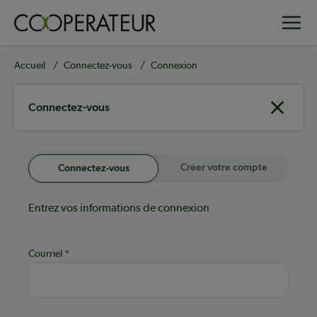
Aller
Toggle
au
contenu
principal
Fil
Accueil
Connectez-vous
Connexion
d'Ariane
Connectez-vous
Créer votre compte
Connectez-vous
Entrez vos informations de connexion
Courriel