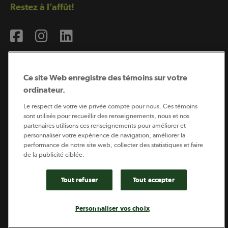
Restez à l’affût!
Ce site Web enregistre des témoins sur votre
ordinateur.
Abonnement à l’infolettre
Le respect de votre vie privée compte pour nous. Ces témoins
sont utilisés pour recueillir des renseignements, nous et nos
partenaires utilisons ces renseignements pour améliorer et
personnaliser votre expérience de navigation, améliorer la
Coopérateur est publié par Sollio Groupe Coopératif.
performance de notre site web, collecter des statistiques et faire
Il est l’outil d’information de la coopération agricole
québécoise.
de la publicité ciblée.
Tout refuser
Tout accepter
Footer
Politique de vie privée
Personnaliser vos choix
legal
© 2026 - Coopérateur - Tous droits réservés