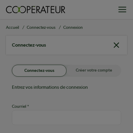
Aller
Toggle
au
contenu
principal
Fil
Accueil
Connectez-vous
Connexion
d'Ariane
Connectez-vous
Créer votre compte
Connectez-vous
Entrez vos informations de connexion
Courriel