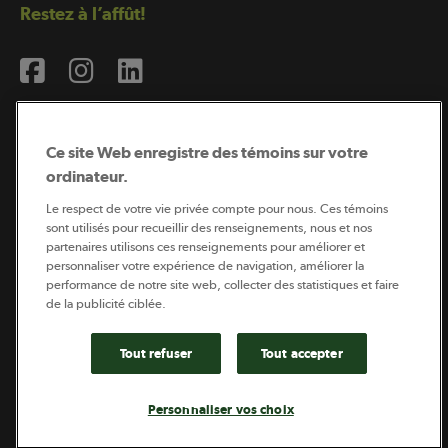
Restez à l’affût!
Ce site Web enregistre des témoins sur votre
ordinateur.
Abonnement à l’infolettre
Le respect de votre vie privée compte pour nous. Ces témoins
sont utilisés pour recueillir des renseignements, nous et nos
partenaires utilisons ces renseignements pour améliorer et
personnaliser votre expérience de navigation, améliorer la
Coopérateur est publié par Sollio Groupe Coopératif.
performance de notre site web, collecter des statistiques et faire
Il est l’outil d’information de la coopération agricole
québécoise.
de la publicité ciblée.
Tout refuser
Tout accepter
Footer
Politique de vie privée
Personnaliser vos choix
legal
© 2026 - Coopérateur - Tous droits réservés