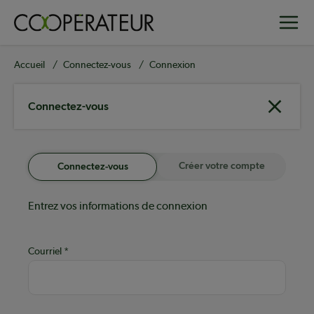
Aller
Toggle
au
contenu
principal
Fil
Accueil
Connectez-vous
Connexion
d'Ariane
Connectez-vous
Créer votre compte
Connectez-vous
Entrez vos informations de connexion
Courriel