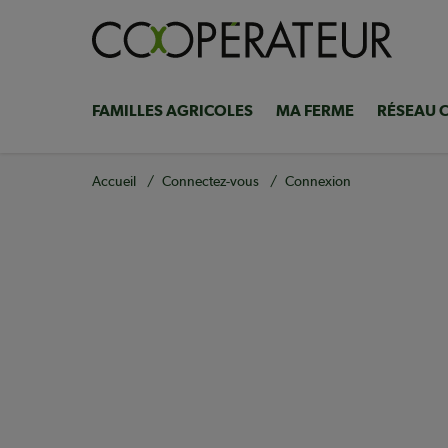
Aller
au
contenu
principal
FAMILLES AGRICOLES
MA FERME
RÉSEAU 
Navigation
principale
Fil
Accueil
Connectez-vous
Connexion
d'Ariane