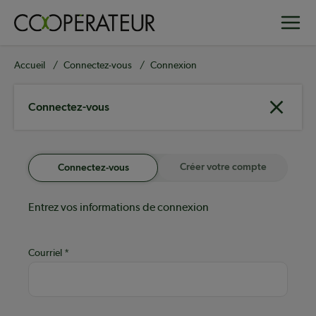
Aller
Toggle
au
contenu
principal
Fil
Accueil
Connectez-vous
Connexion
d'Ariane
Connectez-vous
Créer votre compte
Connectez-vous
Entrez vos informations de connexion
Courriel