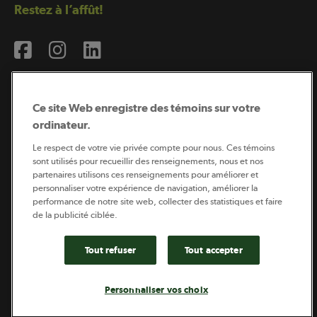
Restez à l’affût!
Ce site Web enregistre des témoins sur votre
ordinateur.
Abonnement à l’infolettre
Le respect de votre vie privée compte pour nous. Ces témoins
sont utilisés pour recueillir des renseignements, nous et nos
partenaires utilisons ces renseignements pour améliorer et
personnaliser votre expérience de navigation, améliorer la
Coopérateur est publié par Sollio Groupe Coopératif.
performance de notre site web, collecter des statistiques et faire
Il est l’outil d’information de la coopération agricole
québécoise.
de la publicité ciblée.
Tout refuser
Tout accepter
Footer
Politique de vie privée
Personnaliser vos choix
legal
© 2026 - Coopérateur - Tous droits réservés