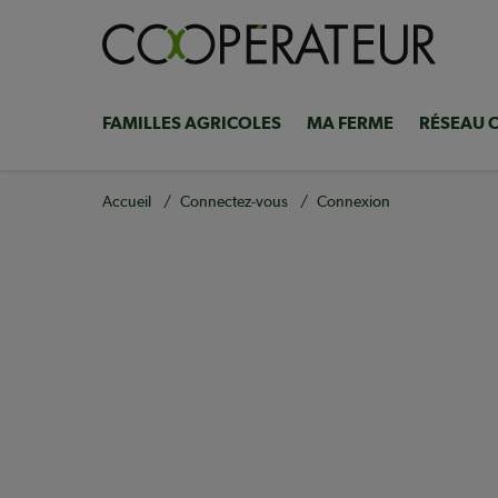
Aller
au
contenu
principal
FAMILLES AGRICOLES
MA FERME
RÉSEAU 
Navigation
principale
Fil
Accueil
Connectez-vous
Connexion
d'Ariane