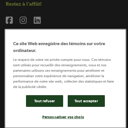
Restez à l’affût!
Ce site Web enregistre des témoins sur votre
ordinateur.
Abonnement à l’infolettre
Le respect de votre vie privée compte pour nous. Ces témoins
sont utilisés pour recueillir des renseignements, nous et nos
partenaires utilisons ces renseignements pour améliorer et
personnaliser votre expérience de navigation, améliorer la
Coopérateur est publié par Sollio Groupe Coopératif.
performance de notre site web, collecter des statistiques et faire
Il est l’outil d’information de la coopération agricole
québécoise.
de la publicité ciblée.
Tout refuser
Tout accepter
Footer
Politique de vie privée
Personnaliser vos choix
legal
© 2026 - Coopérateur - Tous droits réservés