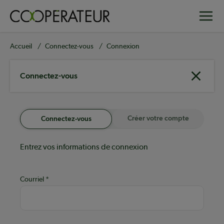
Aller
Toggle
au
contenu
principal
Fil
Accueil
Connectez-vous
Connexion
d'Ariane
Connectez-vous
Créer votre compte
Connectez-vous
Entrez vos informations de connexion
Courriel