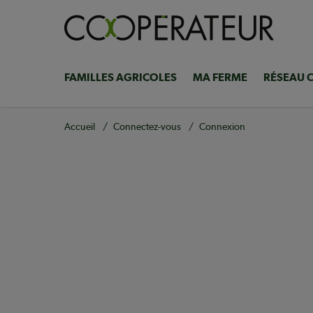
Aller
au
contenu
principal
FAMILLES AGRICOLES
MA FERME
RÉSEAU 
Navigation
principale
Fil
Accueil
Connectez-vous
Connexion
d'Ariane