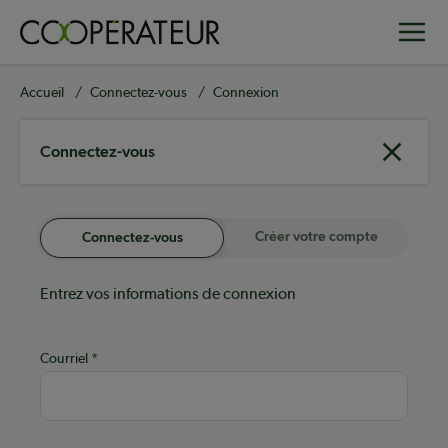
Aller
Toggle
au
contenu
principal
Fil
Accueil
Connectez-vous
Connexion
d'Ariane
Connectez-vous
Créer votre compte
Connectez-vous
Entrez vos informations de connexion
Courriel