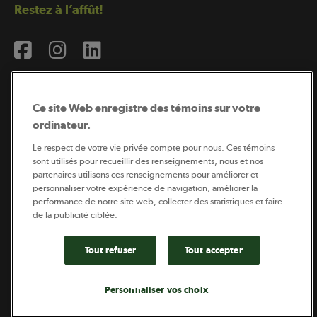
Restez à l’affût!
Ce site Web enregistre des témoins sur votre
ordinateur.
Abonnement à l’infolettre
Le respect de votre vie privée compte pour nous. Ces témoins
sont utilisés pour recueillir des renseignements, nous et nos
partenaires utilisons ces renseignements pour améliorer et
personnaliser votre expérience de navigation, améliorer la
Coopérateur est publié par Sollio Groupe Coopératif.
performance de notre site web, collecter des statistiques et faire
Il est l’outil d’information de la coopération agricole
québécoise.
de la publicité ciblée.
Tout refuser
Tout accepter
Footer
Politique de vie privée
Personnaliser vos choix
legal
© 2026 - Coopérateur - Tous droits réservés