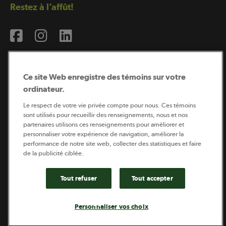
Restez à l’affût!
Ce site Web enregistre des témoins sur votre
ordinateur.
Abonnement à l’infolettre
Le respect de votre vie privée compte pour nous. Ces témoins
sont utilisés pour recueillir des renseignements, nous et nos
partenaires utilisons ces renseignements pour améliorer et
personnaliser votre expérience de navigation, améliorer la
Coopérateur est publié par Sollio Groupe Coopératif.
performance de notre site web, collecter des statistiques et faire
Il est l’outil d’information de la coopération agricole
québécoise.
de la publicité ciblée.
Tout refuser
Tout accepter
Footer
Politique de vie privée
Personnaliser vos choix
legal
© 2026 - Coopérateur - Tous droits réservés