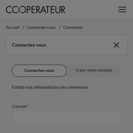
Aller
Toggle
au
contenu
principal
Fil
Accueil
Connectez-vous
Connexion
d'Ariane
Connectez-vous
Créer votre compte
Connectez-vous
Entrez vos informations de connexion
Courriel