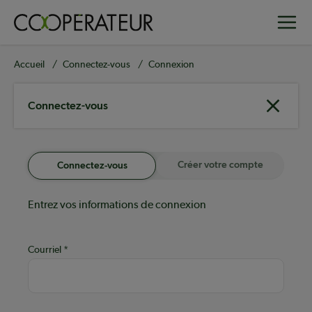
Aller
Toggle
au
contenu
principal
Fil
Accueil
Connectez-vous
Connexion
d'Ariane
Connectez-vous
Créer votre compte
Connectez-vous
Entrez vos informations de connexion
Courriel