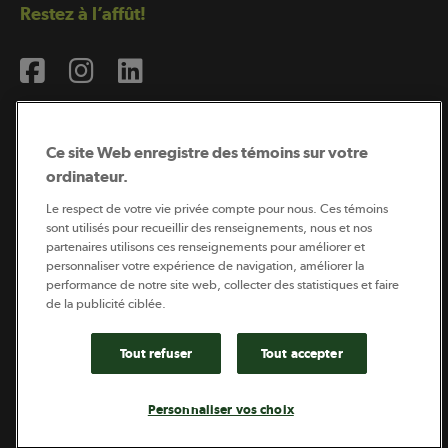
Restez à l’affût!
Ce site Web enregistre des témoins sur votre
ordinateur.
Abonnement à l’infolettre
Le respect de votre vie privée compte pour nous. Ces témoins
sont utilisés pour recueillir des renseignements, nous et nos
partenaires utilisons ces renseignements pour améliorer et
personnaliser votre expérience de navigation, améliorer la
Coopérateur est publié par Sollio Groupe Coopératif.
performance de notre site web, collecter des statistiques et faire
Il est l’outil d’information de la coopération agricole
québécoise.
de la publicité ciblée.
Tout refuser
Tout accepter
Footer
Politique de vie privée
Personnaliser vos choix
legal
© 2026 - Coopérateur - Tous droits réservés