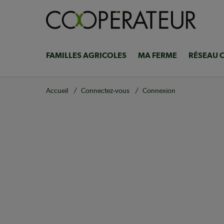
Aller
au
contenu
principal
FAMILLES AGRICOLES
MA FERME
RÉSEAU 
Navigation
principale
Fil
Accueil
Connectez-vous
Connexion
d'Ariane