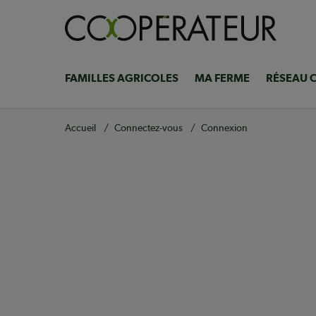
Aller
au
contenu
principal
FAMILLES AGRICOLES
MA FERME
RÉSEAU 
Navigation
principale
Fil
Accueil
Connectez-vous
Connexion
d'Ariane