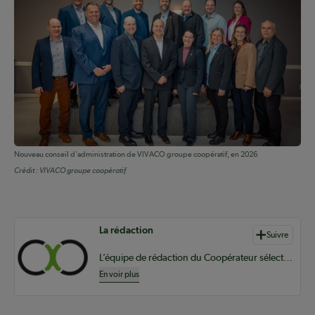
Nouveau conseil d'administration de VIVACO groupe coopératif, en 2026
Crédit :
VIVACO groupe coopératif
Auteurs de contenu
La rédaction
Suivre
L’équipe de rédaction du Coopérateur sélectionne du contenu pertinent à vos informations coopératives à l’échelle provinciale, nationale et internationale.
En voir plus