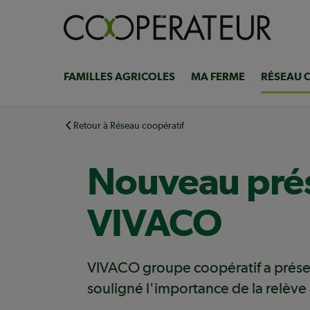
Aller
au
contenu
principal
FAMILLES AGRICOLES
MA FERME
RÉSEAU 
Navigation
principale
Retour à Réseau coopératif
Nouveau prési
VIVACO
VIVACO groupe coopératif a présen
souligné l'importance de la relève 