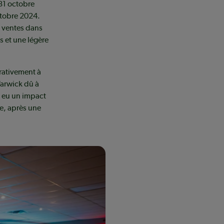
 31 octobre
ctobre 2024.
es ventes dans
es et une légère
rativement à
Warwick dû à
t eu un impact
ée, après une