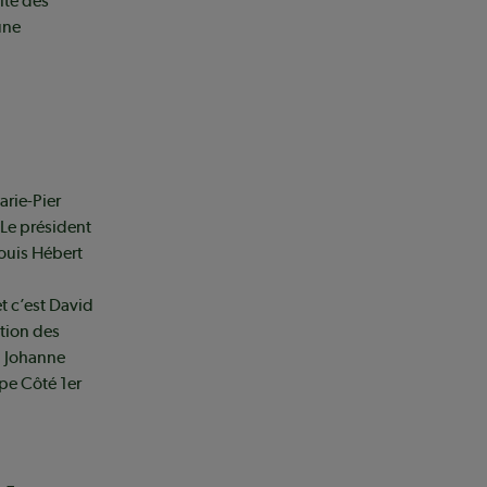
ité des
une
arie-Pier
 Le président
ouis Hébert
t c’est David
ction des
, Johanne
pe Côté 1er