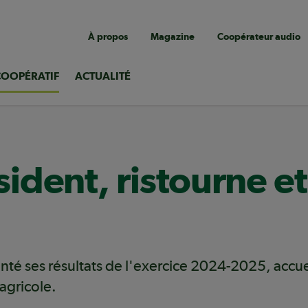
Navigation
À propos
Magazine
Coopérateur audio
utilitaire
COOPÉRATIF
ACTUALITÉ
dent, ristourne et
té ses résultats de l'exercice 2024-2025, accue
agricole.