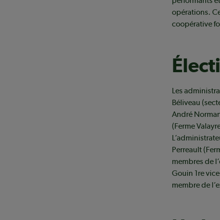
performants et 
opérations. Ce
coopérative fo
Élect
Les administra
Béliveau (sect
André Normand 
(Ferme Valayre
L’administrate
Perreault (Fer
membres de l’e
Gouin 1re vice
membre de l’ex