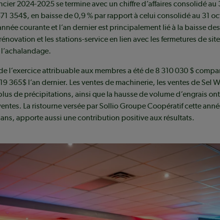
ancier 2024-2025 se termine avec un chiffre d’affaires consolidé au
1 354$, en baisse de 0,9 % par rapport à celui consolidé au 31 o
’année courante et l’an dernier est principalement lié à la baisse d
rénovation et les stations-service en lien avec les fermetures de sit
 l’achalandage.
de l’exercice attribuable aux membres a été de 8 310 030 $ compa
219 365$ l’an dernier. Les ventes de machinerie, les ventes de Sel 
plus de précipitations, ainsi que la hausse de volume d’engrais on
s ventes. La ristourne versée par Sollio Groupe Coopératif cette ann
 ans, apporte aussi une contribution positive aux résultats.