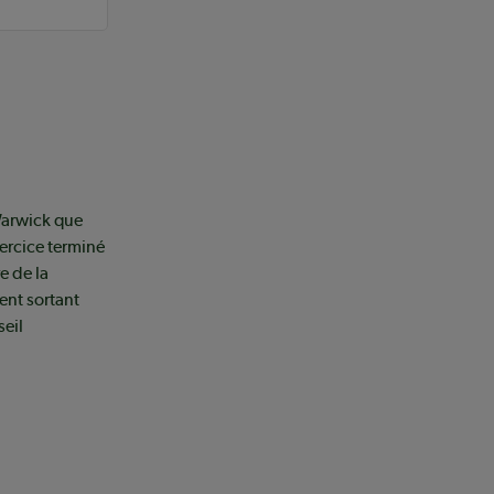
 Warwick que
ercice terminé
e de la
ent sortant
eil