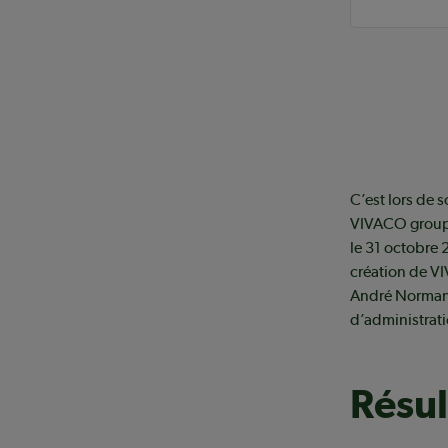
C’est lors de 
VIVACO groupe 
le 31 octobre 
création de V
André Normand.
d’administrati
Résul