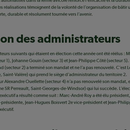
automatisés dans la ferme avicole renforce l’efficacité et la durabil
s réalisations témoignent de la volonté de l’organisation de bâtir 
rte, durable et résolument tournée vers l’avenir.
ion des administrateurs
teurs suivants qui étaient en élection cette année ont été réélus : M
eur 1), Johanne Gouin (secteur 3) et Jean-Philippe Côté (secteur 5).
(secteur 2) a terminé son mandat et ne l’a pas renouvelé. C’est L
, Saint-Valère) qui prend le siège d’administrateur du territoire 2.
ur Alexandre Ouellette (secteur 4) n’a pas renouvelé son mandat, e
me SR Perreault, Saint-Georges-de-Windsor) qui lui succède. L’éle
xécutif a résulté comme suit : Marc-André Roy a été élu président
-présidente, Jean-Hugues Boisvert 2e vice-président et Jean-Philip
écutif.