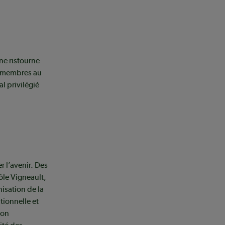
ne ristourne
x membres au
l privilégié
r l’avenir. Des
ôle Vigneault,
isation de la
tionnelle et
ion